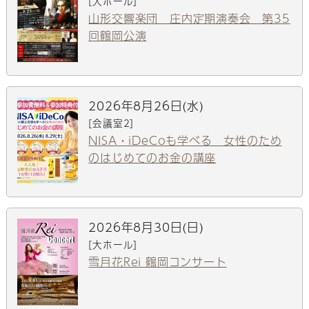
[大ホール]
山形交響楽団 庄内定期演奏会 第35
回鶴岡公演
2026年8月26日(水)
[会議室2]
NISA・iDeCoも学べる 女性のため
のはじめてのお金の講座
2026年8月30日(日)
[大ホール]
雪月花Rei 鶴岡コンサート