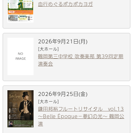
血行めぐるポカポカヨガ
2026年9月21日(月)
[大ホール]
鶴岡第三中学校 吹奏楽部 第39回定期
演奏会
2026年9月25日(金)
[大ホール]
鎌田邦裕フルートリサイタル vol.13
～Belle Époque－夢幻の光～ 鶴岡公
演