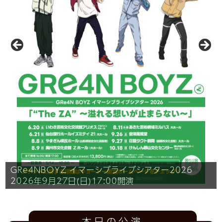
レオの小さなトランク
～TACT to the world Vol.3～
GRe4NBOYZ
劇団四季ミュージカル『コーラスライン』
ORANGE RANGE LIVE TOUR 026-027
イマーシブライブシアター2026
2026年8月11日（火・祝）13:00開演
2026年9月27日(日)17:00開演
2026年10月9日(金)18:30開演
タクトピアノオープンデイ
https://tacnal-events.com/
四角いおへや
タクトフリースペース閉館時間お知らせBGM募集！
2026年12月13日(日
)17:30開演
本日の公演