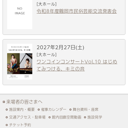
[大ホール]
令和8年度鶴岡市民俗芸能交流発表会
2027年2月27日(土)
[大ホール]
ワンコインコンサートVol.10 はじめ
てみつける、キミの音
来場者の皆さまへ
施設案内・概要
催事カレンダー
舞台資料・座席
交通アクセス・駐車場
館内回廊空間動画
施設見学
チケット予約