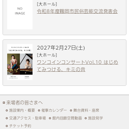
[大ホール]
令和8年度鶴岡市民俗芸能交流発表会
2027年2月27日(土)
[大ホール]
ワンコインコンサートVol.10 はじめ
てみつける、キミの音
来場者の皆さまへ
施設案内・概要
催事カレンダー
舞台資料・座席
交通アクセス・駐車場
館内回廊空間動画
施設見学
チケット予約