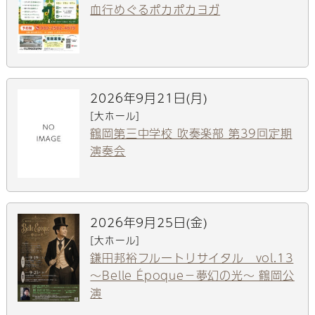
血行めぐるポカポカヨガ
2026年9月21日(月)
[大ホール]
鶴岡第三中学校 吹奏楽部 第39回定期
演奏会
2026年9月25日(金)
[大ホール]
鎌田邦裕フルートリサイタル vol.13
～Belle Époque－夢幻の光～ 鶴岡公
演