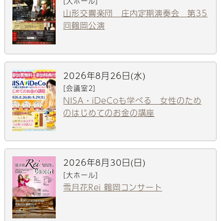
[大ホール]
山形交響楽団 庄内定期演奏会 第35
回鶴岡公演
2026年8月26日(水)
[会議室2]
NISA・iDeCoも学べる 女性のため
のはじめてのお金の講座
2026年8月30日(日)
[大ホール]
雪月花Rei 鶴岡コンサート