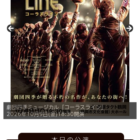
レオの小さなトランク
～TACT to the world Vol.3～
GRe4NBOYZ
劇団四季ミュージカル『コーラスライン』
ORANGE RANGE LIVE TOUR 026-027
イマーシブライブシアター2026
2026年8月11日（火・祝）13:00開演
2026年9月27日(日)17:00開演
2026年10月9日(金)18:30開演
タクトピアノオープンデイ
https://tacnal-events.com/
四角いおへや
タクトフリースペース閉館時間お知らせBGM募集！
2026年12月13日(日
)17:30開演
本日の公演