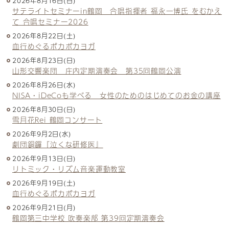
2026年8月16日(日)
サテライトセミナーin鶴岡 合唱指揮者 福永一博氏 をむかえ
て 合唱セミナー2026
2026年8月22日(土)
血行めぐるポカポカヨガ
2026年8月23日(日)
山形交響楽団 庄内定期演奏会 第35回鶴岡公演
2026年8月26日(水)
NISA・iDeCoも学べる 女性のためのはじめてのお金の講座
2026年8月30日(日)
雪月花Rei 鶴岡コンサート
2026年9月2日(水)
劇団銅鑼『泣くな研修医』
2026年9月13日(日)
リトミック・リズム音楽運動教室
2026年9月19日(土)
血行めぐるポカポカヨガ
2026年9月21日(月)
鶴岡第三中学校 吹奏楽部 第39回定期演奏会