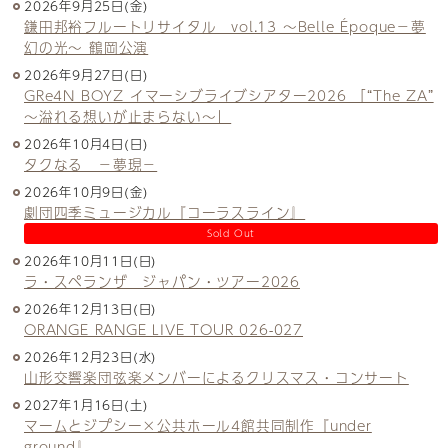
2026年9月25日(金)
鎌田邦裕フルートリサイタル vol.13 ～Belle Époque－夢
幻の光～ 鶴岡公演
2026年9月27日(日)
GRe4N BOYZ イマーシブライブシアター2026 「“The ZA”
〜溢れる想いが止まらない〜」
2026年10月4日(日)
タクなる －夢現－
2026年10月9日(金)
劇団四季ミュージカル『コーラスライン』
Sold Out
2026年10月11日(日)
ラ・スペランザ ジャパン・ツアー2026
2026年12月13日(日)
ORANGE RANGE LIVE TOUR 026-027
2026年12月23日(水)
山形交響楽団弦楽メンバーによるクリスマス・コンサート
2027年1月16日(土)
マームとジプシー×公共ホール4館共同制作『under
ground』