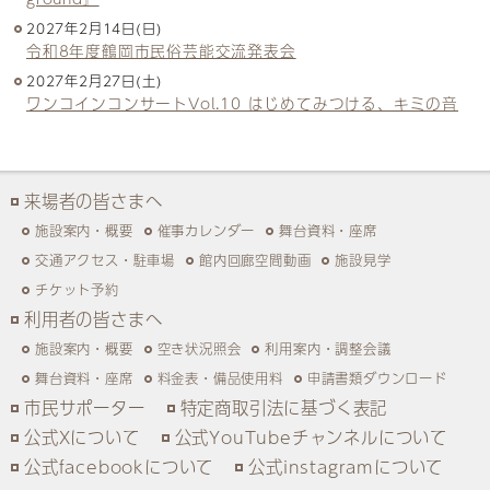
2027年2月14日(日)
令和8年度鶴岡市民俗芸能交流発表会
2027年2月27日(土)
ワンコインコンサートVol.10 はじめてみつける、キミの音
来場者の皆さまへ
施設案内・概要
催事カレンダー
舞台資料・座席
交通アクセス・駐車場
館内回廊空間動画
施設見学
チケット予約
利用者の皆さまへ
施設案内・概要
空き状況照会
利用案内・調整会議
舞台資料・座席
料金表・備品使用料
申請書類ダウンロード
市民サポーター
特定商取引法に基づく表記
公式Xについて
公式YouTubeチャンネルについて
公式facebookについて
公式instagramについて