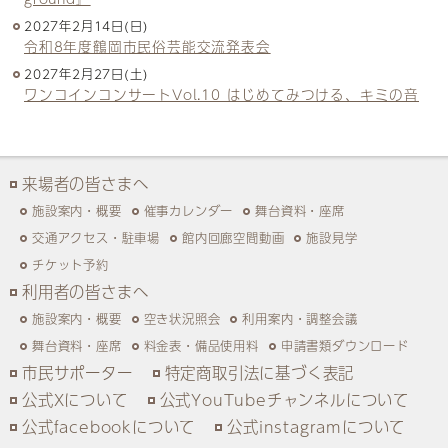
2027年2月14日(日)
令和8年度鶴岡市民俗芸能交流発表会
2027年2月27日(土)
ワンコインコンサートVol.10 はじめてみつける、キミの音
来場者の皆さまへ
施設案内・概要
催事カレンダー
舞台資料・座席
交通アクセス・駐車場
館内回廊空間動画
施設見学
チケット予約
利用者の皆さまへ
施設案内・概要
空き状況照会
利用案内・調整会議
舞台資料・座席
料金表・備品使用料
申請書類ダウンロード
市民サポーター
特定商取引法に基づく表記
公式Xについて
公式YouTubeチャンネルについて
公式facebookについて
公式instagramについて