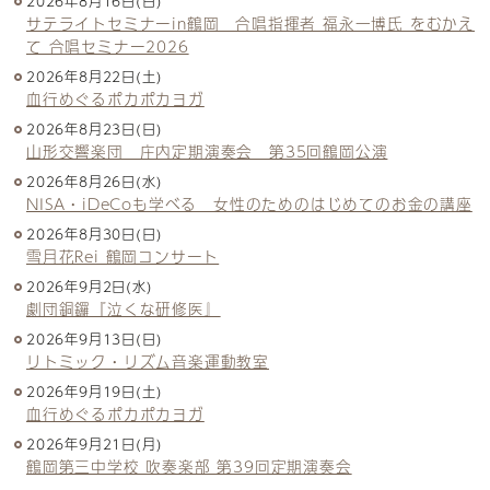
2026年8月16日(日)
サテライトセミナーin鶴岡 合唱指揮者 福永一博氏 をむかえ
て 合唱セミナー2026
2026年8月22日(土)
血行めぐるポカポカヨガ
2026年8月23日(日)
山形交響楽団 庄内定期演奏会 第35回鶴岡公演
2026年8月26日(水)
NISA・iDeCoも学べる 女性のためのはじめてのお金の講座
2026年8月30日(日)
雪月花Rei 鶴岡コンサート
2026年9月2日(水)
劇団銅鑼『泣くな研修医』
2026年9月13日(日)
リトミック・リズム音楽運動教室
2026年9月19日(土)
血行めぐるポカポカヨガ
2026年9月21日(月)
鶴岡第三中学校 吹奏楽部 第39回定期演奏会