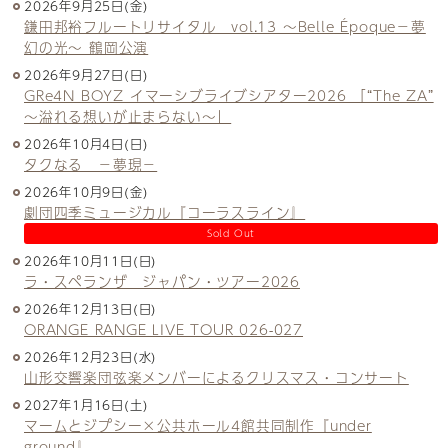
2026年9月25日(金)
鎌田邦裕フルートリサイタル vol.13 ～Belle Époque－夢
幻の光～ 鶴岡公演
2026年9月27日(日)
GRe4N BOYZ イマーシブライブシアター2026 「“The ZA”
〜溢れる想いが止まらない〜」
2026年10月4日(日)
タクなる －夢現－
2026年10月9日(金)
劇団四季ミュージカル『コーラスライン』
Sold Out
2026年10月11日(日)
ラ・スペランザ ジャパン・ツアー2026
2026年12月13日(日)
ORANGE RANGE LIVE TOUR 026-027
2026年12月23日(水)
山形交響楽団弦楽メンバーによるクリスマス・コンサート
2027年1月16日(土)
マームとジプシー×公共ホール4館共同制作『under
ground』