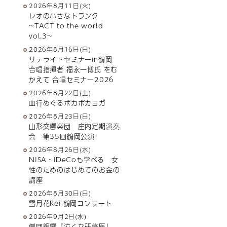
2026年8月11日(火)
レオの小さなトランク
~TACT to the world
vol.3~
2026年8月16日(日)
サテライトセミナーin鶴岡
合唱指揮者 福永一博氏 をむ
かえて 合唱セミナー2026
2026年8月22日(土)
血行めぐるポカポカヨガ
2026年8月23日(日)
山形交響楽団 庄内定期演奏
会 第35回鶴岡公演
2026年8月26日(水)
NISA・iDeCoも学べる 女
性のためのはじめてのお金の
講座
2026年8月30日(日)
雪月花Rei 鶴岡コンサート
2026年9月2日(水)
劇団銅鑼『泣くな研修医』