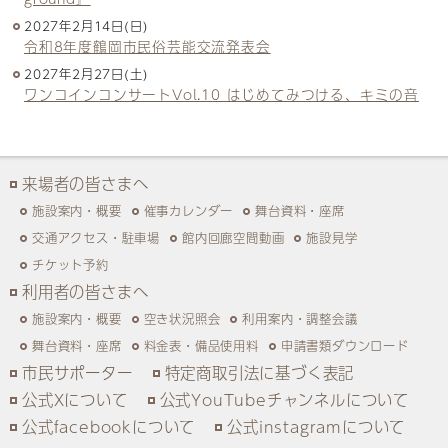
2027年2月14日(日)
令和8年度鶴岡市民俗芸能交流発表会
2027年2月27日(土)
ワンコインコンサートVol.10 はじめてみつける、キミの音
来場者の皆さまへ
施設案内・概要
催事カレンダー
舞台資料・座席
交通アクセス・駐車場
館内回廊空間動画
施設見学
チケット予約
利用者の皆さまへ
施設案内・概要
空き状況照会
利用案内・調整会議
舞台資料・座席
料金表・備品使用料
申請書類ダウンロード
市民サポーター
特定商取引法に基づく表記
公式Xについて
公式YouTubeチャンネルについて
公式facebookについて
公式instagramについて