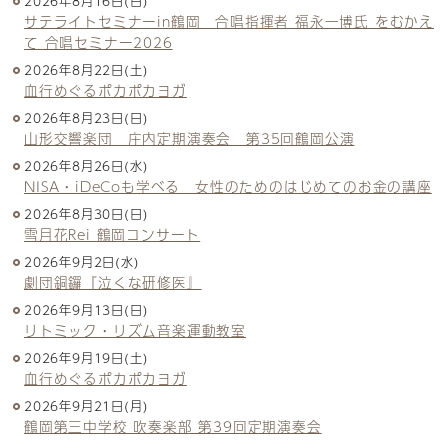
2026年8月16日(日)
サテライトセミナーin鶴岡 合唱指揮者 福永一博氏 をむかえ
て 合唱セミナー2026
2026年8月22日(土)
血行めぐるポカポカヨガ
2026年8月23日(日)
山形交響楽団 庄内定期演奏会 第35回鶴岡公演
2026年8月26日(水)
NISA・iDeCoも学べる 女性のためのはじめてのお金の講座
2026年8月30日(日)
雪月花Rei 鶴岡コンサート
2026年9月2日(水)
劇団銅鑼『泣くな研修医』
2026年9月13日(日)
リトミック・リズム音楽運動教室
2026年9月19日(土)
血行めぐるポカポカヨガ
2026年9月21日(月)
鶴岡第三中学校 吹奏楽部 第39回定期演奏会