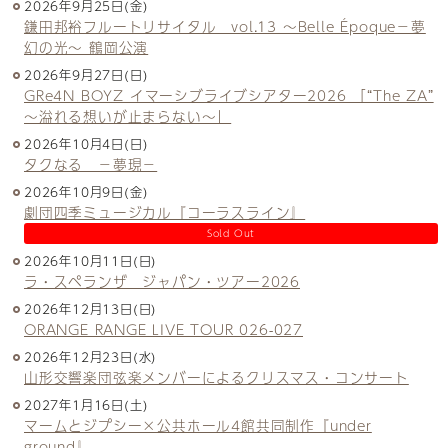
2026年9月25日(金)
鎌田邦裕フルートリサイタル vol.13 ～Belle Époque－夢
幻の光～ 鶴岡公演
2026年9月27日(日)
GRe4N BOYZ イマーシブライブシアター2026 「“The ZA”
〜溢れる想いが止まらない〜」
2026年10月4日(日)
タクなる －夢現－
2026年10月9日(金)
劇団四季ミュージカル『コーラスライン』
Sold Out
2026年10月11日(日)
ラ・スペランザ ジャパン・ツアー2026
2026年12月13日(日)
ORANGE RANGE LIVE TOUR 026-027
2026年12月23日(水)
山形交響楽団弦楽メンバーによるクリスマス・コンサート
2027年1月16日(土)
マームとジプシー×公共ホール4館共同制作『under
ground』