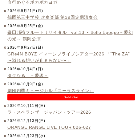
血行めぐるポカポカヨガ
2026年9月21日(月)
鶴岡第三中学校 吹奏楽部 第39回定期演奏会
2026年9月25日(金)
鎌田邦裕フルートリサイタル vol.13 ～Belle Époque－夢幻
の光～ 鶴岡公演
2026年9月27日(日)
GRe4N BOYZ イマーシブライブシアター2026 「“The ZA”
〜溢れる想いが止まらない〜」
2026年10月4日(日)
タクなる －夢現－
2026年10月9日(金)
劇団四季ミュージカル『コーラスライン』
Sold Out
2026年10月11日(日)
ラ・スペランザ ジャパン・ツアー2026
2026年12月13日(日)
ORANGE RANGE LIVE TOUR 026-027
2026年12月23日(水)