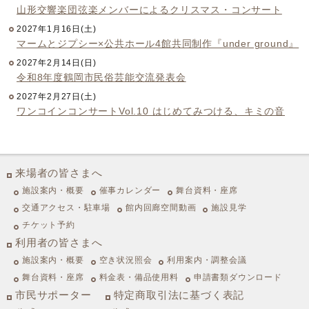
山形交響楽団弦楽メンバーによるクリスマス・コンサート
2027年1月16日(土)
マームとジプシー×公共ホール4館共同制作『under ground』
2027年2月14日(日)
令和8年度鶴岡市民俗芸能交流発表会
2027年2月27日(土)
ワンコインコンサートVol.10 はじめてみつける、キミの音
来場者の皆さまへ
施設案内・概要
催事カレンダー
舞台資料・座席
交通アクセス・駐車場
館内回廊空間動画
施設見学
チケット予約
利用者の皆さまへ
施設案内・概要
空き状況照会
利用案内・調整会議
舞台資料・座席
料金表・備品使用料
申請書類ダウンロード
市民サポーター
特定商取引法に基づく表記