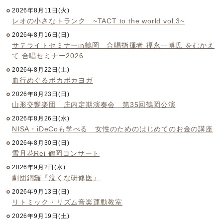
2026年8月11日(火)
レオの小さなトランク ~TACT to the world vol.3~
2026年8月16日(日)
サテライトセミナーin鶴岡 合唱指揮者 福永一博氏 をむかえ
て 合唱セミナー2026
2026年8月22日(土)
血行めぐるポカポカヨガ
2026年8月23日(日)
山形交響楽団 庄内定期演奏会 第35回鶴岡公演
2026年8月26日(水)
NISA・iDeCoも学べる 女性のためのはじめてのお金の講座
2026年8月30日(日)
雪月花Rei 鶴岡コンサート
2026年9月2日(水)
劇団銅鑼『泣くな研修医』
2026年9月13日(日)
リトミック・リズム音楽運動教室
2026年9月19日(土)