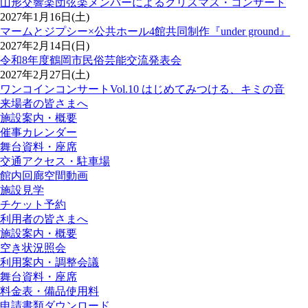
山形交響楽団弦楽メンバーによるクリスマス・コンサート
2027年1月16日(土)
マームとジプシー×公共ホール4館共同制作『under ground』
2027年2月14日(日)
令和8年度鶴岡市民俗芸能交流発表会
2027年2月27日(土)
ワンコインコンサートVol.10 はじめてみつける、キミの音
来場者の皆さまへ
施設案内・概要
催事カレンダー
舞台資料・座席
交通アクセス・駐車場
館内回廊空間動画
施設見学
チケット予約
利用者の皆さまへ
施設案内・概要
空き状況照会
利用案内・調整会議
舞台資料・座席
料金表・備品使用料
申請書類ダウンロード