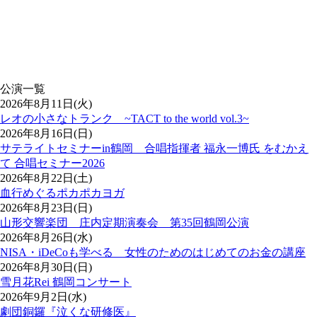
公演一覧
2026年8月11日(火)
レオの小さなトランク ~TACT to the world vol.3~
2026年8月16日(日)
サテライトセミナーin鶴岡 合唱指揮者 福永一博氏 をむかえ
て 合唱セミナー2026
2026年8月22日(土)
血行めぐるポカポカヨガ
2026年8月23日(日)
山形交響楽団 庄内定期演奏会 第35回鶴岡公演
2026年8月26日(水)
NISA・iDeCoも学べる 女性のためのはじめてのお金の講座
2026年8月30日(日)
雪月花Rei 鶴岡コンサート
2026年9月2日(水)
劇団銅鑼『泣くな研修医』