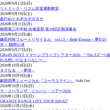
2026年9月13日(日)
リトミック・リズム音楽運動教室
2026年9月19日(土)
血行めぐるポカポカヨガ
2026年9月21日(月)
鶴岡第三中学校 吹奏楽部 第39回定期演奏会
2026年9月25日(金)
鎌田邦裕フルートリサイタル vol.13 ～Belle Époque－夢幻の
光～ 鶴岡公演
2026年9月27日(日)
GRe4N BOYZ イマーシブライブシアター2026 「“The ZA” 〜溢
れる想いが止まらない〜」
2026年10月4日(日)
タクなる －夢現－
2026年10月9日(金)
劇団四季ミュージカル『コーラスライン』
Sold Out
2026年10月11日(日)
ラ・スペランザ ジャパン・ツアー2026
2026年12月13日(日)
ORANGE RANGE LIVE TOUR 026-027
2026年12月23日(水)