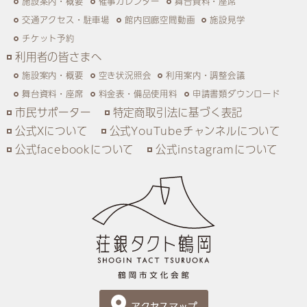
施設案内・概要
催事カレンダー
舞台資料・座席
交通アクセス・駐車場
館内回廊空間動画
施設見学
チケット予約
利用者の皆さまへ
施設案内・概要
空き状況照会
利用案内・調整会議
舞台資料・座席
料金表・備品使用料
申請書類ダウンロード
市民サポーター
特定商取引法に基づく表記
公式Xについて
公式YouTubeチャンネルについて
公式facebookについて
公式instagramについて