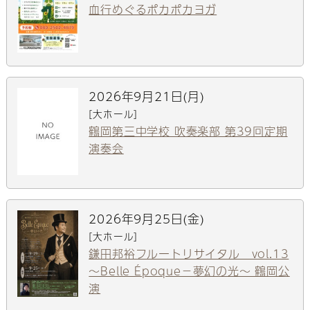
血行めぐるポカポカヨガ
2026年9月21日(月)
[大ホール]
鶴岡第三中学校 吹奏楽部 第39回定期
演奏会
2026年9月25日(金)
[大ホール]
鎌田邦裕フルートリサイタル vol.13
～Belle Époque－夢幻の光～ 鶴岡公
演