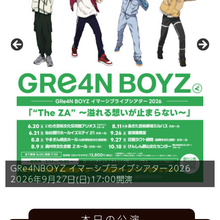
レオの小さなトランク
～TACT to the world Vol.3～
GRe4NBOYZ
劇団四季ミュージカル『コーラスライン』
ORANGE RANGE LIVE TOUR 026-027
イマーシブライブシアター2026
2026年8月11日（火・祝）13:00開演
2026年9月27日(日)17:00開演
2026年10月9日(金)18:30開演
タクトピアノオープンデイ
https://tacnal-events.com/
四角いおへや
タクトフリースペース閉館時間お知らせBGM募集！
2026年12月13日(日
)17:30開演
本日の公演