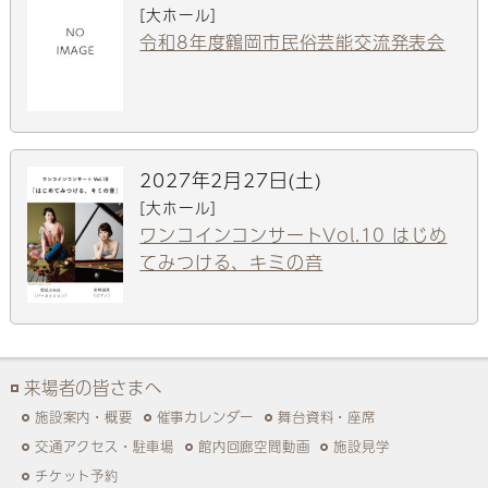
[大ホール]
令和8年度鶴岡市民俗芸能交流発表会
2027年2月27日(土)
[大ホール]
ワンコインコンサートVol.10 はじめ
てみつける、キミの音
来場者の皆さまへ
施設案内・概要
催事カレンダー
舞台資料・座席
交通アクセス・駐車場
館内回廊空間動画
施設見学
チケット予約