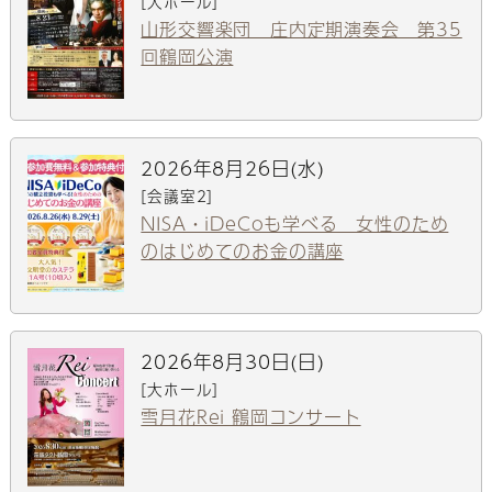
[大ホール]
山形交響楽団 庄内定期演奏会 第35
回鶴岡公演
2026年8月26日(水)
[会議室2]
NISA・iDeCoも学べる 女性のため
のはじめてのお金の講座
2026年8月30日(日)
[大ホール]
雪月花Rei 鶴岡コンサート