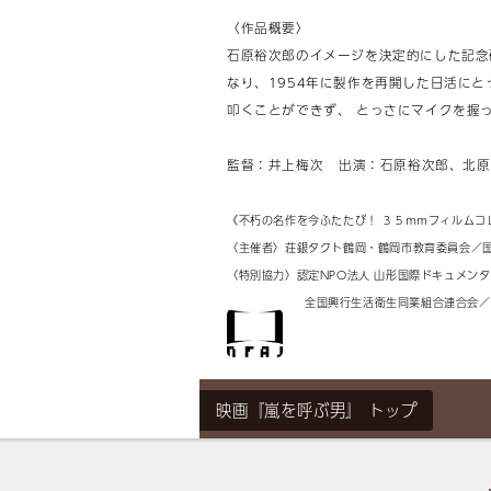
〈作品概要〉
石原裕次郎のイメージを決定的にした記念碑
なり、1954年に製作を再開した日活に
叩くことができず、 とっさにマイクを握
監督：井上梅次 出演：石原裕次郎、北原三
《不朽の名作を今ふたたび！ ３５ｍｍフィルムコ
〈主催者〉荘銀タクト鶴岡・鶴岡市教育委員会／
〈特別協力〉認定NPO法人 山形国際ドキュメン
全国興行生活衛生同業組合連合会／ 
映画『嵐を呼ぶ男』