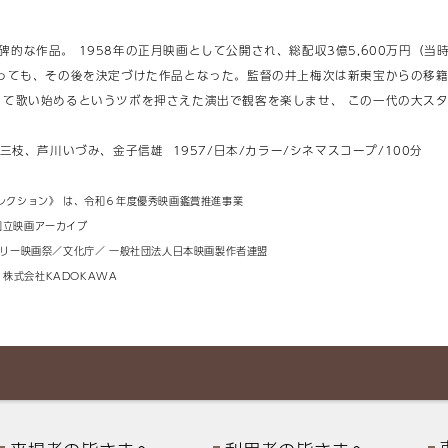
的な作品。 1958年の正月映画として公開され、総配収3億5,600万円（当
とっても、その後を決定づけた作品となった。監督の井上梅次は新東宝からの移籍
って歌い始めるというツボを押さえた演出で観客を楽しませ、 この一代の大ス
枝、芦川いづみ、金子信雄 1957/日本/カラー/シネマスコープ/100分
レクション》 は、令和６年度優秀映画鑑賞推進事業
国立映画アーカイブ
タリー映画祭／文化庁／ 一般社団法人日本映画製作者連盟
株式会社KADOKAWA