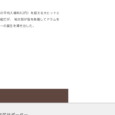
時の平均入場料62円）を超える大ヒットと
組だが、 裕次郎が指を負傷してドラムを
ターの誕生を導き出した。