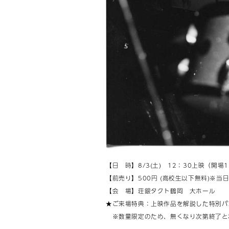
【日 時】8/3(土) 12：30上映（開場1
【前売り】500円 (高校生以下無料)※当
【会 場】荘銀タクト鶴岡 大ホール
★ご来場特典：上映作品を解説した特別パ
※数量限定のため、無くなり次第終了と