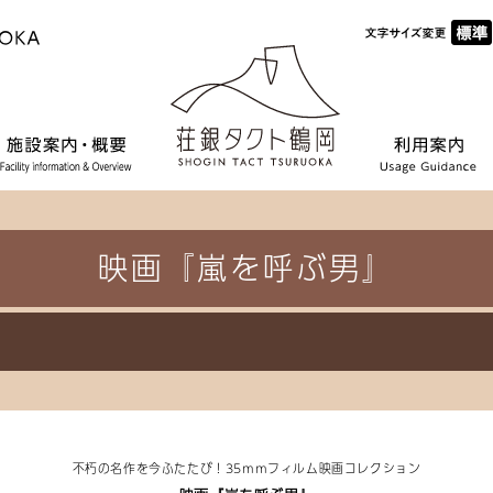
映画『嵐を呼ぶ男』
不朽の名作を今ふたたび！35ｍｍフィルム映画コレクション