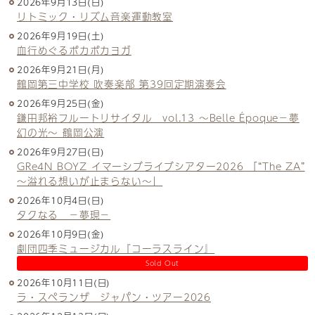
2026年9月13日(日)
リトミック・リズム音楽運動教室
2026年9月19日(土)
血行めぐるポカポカヨガ
2026年9月21日(月)
鶴岡第三中学校 吹奏楽部 第39回定期演奏会
2026年9月25日(金)
鎌田邦裕フルートリサイタル vol.13 ～Belle Époque－夢
幻の光～ 鶴岡公演
2026年9月27日(日)
GRe4N BOYZ イマーシブライブシアター2026 「“The ZA”
〜溢れる想いが止まらない〜」
2026年10月4日(日)
タクなる －夢現－
2026年10月9日(金)
劇団四季ミュージカル『コーラスライン』
Sold Out
2026年10月11日(日)
ラ・スペランザ ジャパン・ツアー2026