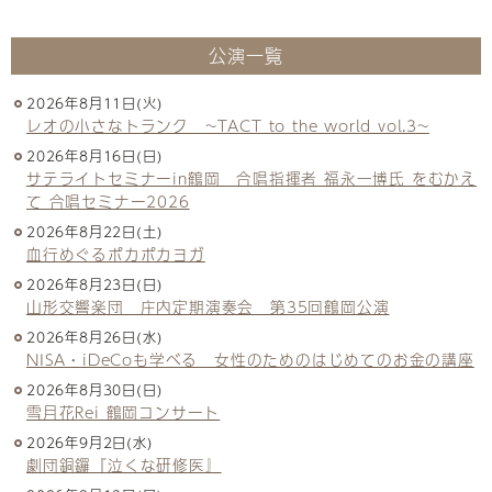
公演一覧
2026年8月11日(火)
レオの小さなトランク ~TACT to the world vol.3~
2026年8月16日(日)
サテライトセミナーin鶴岡 合唱指揮者 福永一博氏 をむかえ
て 合唱セミナー2026
2026年8月22日(土)
血行めぐるポカポカヨガ
2026年8月23日(日)
山形交響楽団 庄内定期演奏会 第35回鶴岡公演
2026年8月26日(水)
NISA・iDeCoも学べる 女性のためのはじめてのお金の講座
2026年8月30日(日)
雪月花Rei 鶴岡コンサート
2026年9月2日(水)
劇団銅鑼『泣くな研修医』