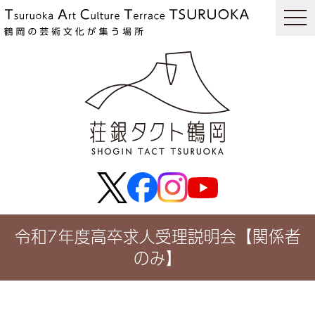
togg
navi
令和7年度高卒求人受理説明会【関係者
のみ】