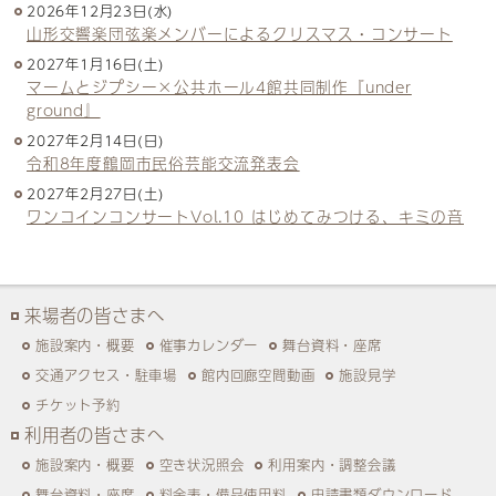
2026年12月23日(水)
山形交響楽団弦楽メンバーによるクリスマス・コンサート
2027年1月16日(土)
マームとジプシー×公共ホール4館共同制作『under
ground』
2027年2月14日(日)
令和8年度鶴岡市民俗芸能交流発表会
2027年2月27日(土)
ワンコインコンサートVol.10 はじめてみつける、キミの音
来場者の皆さまへ
施設案内・概要
催事カレンダー
舞台資料・座席
交通アクセス・駐車場
館内回廊空間動画
施設見学
チケット予約
利用者の皆さまへ
施設案内・概要
空き状況照会
利用案内・調整会議
舞台資料・座席
料金表・備品使用料
申請書類ダウンロード