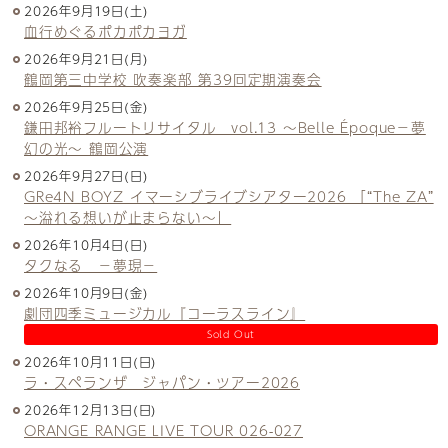
2026年9月19日(土)
血行めぐるポカポカヨガ
2026年9月21日(月)
鶴岡第三中学校 吹奏楽部 第39回定期演奏会
2026年9月25日(金)
鎌田邦裕フルートリサイタル vol.13 ～Belle Époque－夢
幻の光～ 鶴岡公演
2026年9月27日(日)
GRe4N BOYZ イマーシブライブシアター2026 「“The ZA”
〜溢れる想いが止まらない〜」
2026年10月4日(日)
タクなる －夢現－
2026年10月9日(金)
劇団四季ミュージカル『コーラスライン』
Sold Out
2026年10月11日(日)
ラ・スペランザ ジャパン・ツアー2026
2026年12月13日(日)
ORANGE RANGE LIVE TOUR 026-027