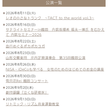
公演一覧
2026年8月11日(火)
レオの小さなトランク ~TACT to the world vol.3~
2026年8月16日(日)
サテライトセミナーin鶴岡 合唱指揮者 福永一博氏 をむかえ
て 合唱セミナー2026
2026年8月22日(土)
血行めぐるポカポカヨガ
2026年8月23日(日)
山形交響楽団 庄内定期演奏会 第35回鶴岡公演
2026年8月26日(水)
NISA・iDeCoも学べる 女性のためのはじめてのお金の講座
2026年8月30日(日)
雪月花Rei 鶴岡コンサート
2026年9月2日(水)
劇団銅鑼『泣くな研修医』
2026年9月13日(日)
リトミック・リズム音楽運動教室