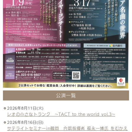
公演一覧
2026年8月11日(火)
レオの小さなトランク ~TACT to the world vol.3~
2026年8月16日(日)
サテライトセミナーin鶴岡 合唱指揮者 福永一博氏 をむかえ