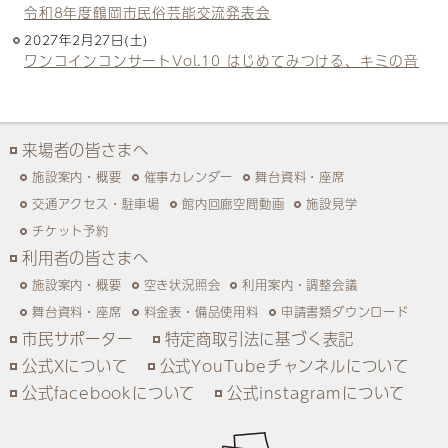
令和8年度鶴岡市民俗芸能交流発表会
2027年2月27日(土)
ワンコインコンサートVol.10 はじめてみつける、キミの音
来場者の皆さまへ
施設案内・概要
催事カレンダー
舞台資料・座席
交通アクセス・駐車場
館内回廊空間動画
施設見学
チケット予約
利用者の皆さまへ
施設案内・概要
空き状況照会
利用案内・調整会議
舞台資料・座席
料金表・備品使用料
申請書類ダウンロード
市民サポーター
特定商取引法に基づく表記
公式Xについて
公式YouTubeチャンネルについて
公式facebookについて
公式instagramについて