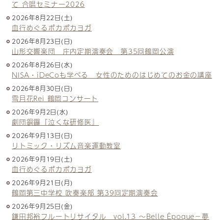
て 合唱セミナー2026
2026年8月22日(土)
血行めぐるポカポカヨガ
2026年8月23日(日)
山形交響楽団 庄内定期演奏会 第35回鶴岡公演
2026年8月26日(水)
NISA・iDeCoも学べる 女性のためのはじめてのお金の講座
2026年8月30日(日)
雪月花Rei 鶴岡コンサート
2026年9月2日(水)
劇団銅鑼『泣くな研修医』
2026年9月13日(日)
リトミック・リズム音楽運動教室
2026年9月19日(土)
血行めぐるポカポカヨガ
2026年9月21日(月)
鶴岡第三中学校 吹奏楽部 第39回定期演奏会
2026年9月25日(金)
鎌田邦裕フルートリサイタル vol.13 ～Belle Époque－夢