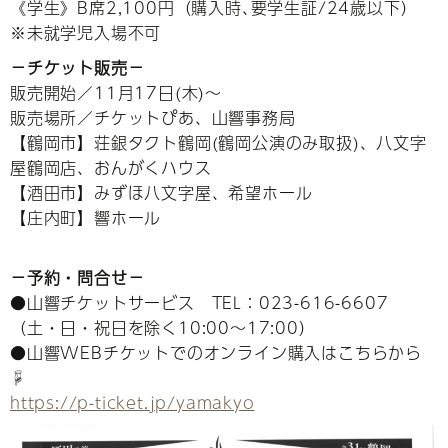
《学生》B席2,100円（購入時､要学生証/24歳以下）
※未就学児入場不可
－チケット販売－
販売開始／11月17日(木)～
販売場所／チケットぴあ、山響事務局
【鶴岡市】荘銀タクト鶴岡(鶴岡公演のみ取扱)、八文字
屋鶴岡店、おんがくハウス
【酒田市】みずほ八文字屋、希望ホール
【庄内町】響ホール
－予約・問合せ－
●山響チケットサービス TEL：023-616-6607
（土・日・祝日を除く10:00～17:00）
●山響WEBチケットでのオンライン購入はこちらから
☟
https://p-ticket.jp/yamakyo