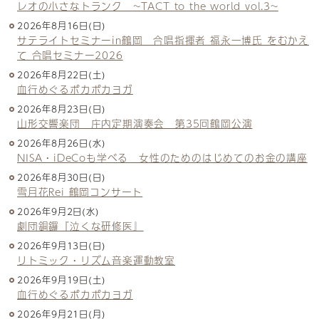
レオの小さなトランク ~TACT to the world vol.3~
2026年8月16日(日)
サテライトセミナーin鶴岡 合唱指揮者 福永一博氏 をむかえ
て 合唱セミナー2026
2026年8月22日(土)
血行めぐるポカポカヨガ
2026年8月23日(日)
山形交響楽団 庄内定期演奏会 第35回鶴岡公演
2026年8月26日(水)
NISA・iDeCoも学べる 女性のためのはじめてのお金の講座
2026年8月30日(日)
雪月花Rei 鶴岡コンサート
2026年9月2日(水)
劇団銅鑼『泣くな研修医』
2026年9月13日(日)
リトミック・リズム音楽運動教室
2026年9月19日(土)
血行めぐるポカポカヨガ
2026年9月21日(月)