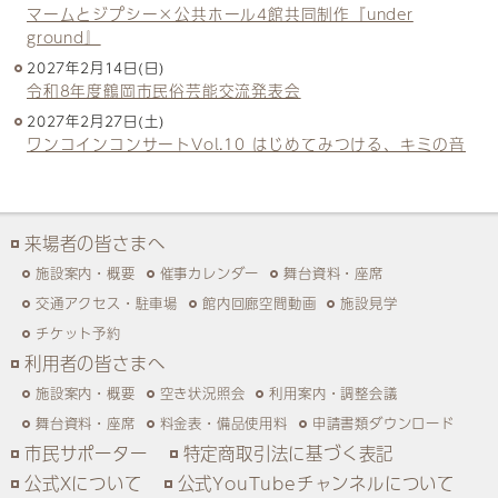
マームとジプシー×公共ホール4館共同制作『under
ground』
2027年2月14日(日)
令和8年度鶴岡市民俗芸能交流発表会
2027年2月27日(土)
ワンコインコンサートVol.10 はじめてみつける、キミの音
来場者の皆さまへ
施設案内・概要
催事カレンダー
舞台資料・座席
交通アクセス・駐車場
館内回廊空間動画
施設見学
チケット予約
利用者の皆さまへ
施設案内・概要
空き状況照会
利用案内・調整会議
舞台資料・座席
料金表・備品使用料
申請書類ダウンロード
市民サポーター
特定商取引法に基づく表記
公式Xについて
公式YouTubeチャンネルについて