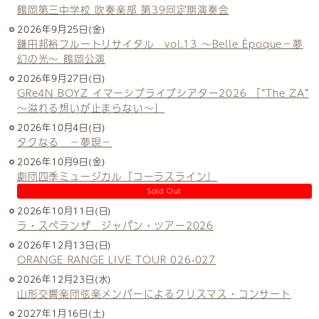
鶴岡第三中学校 吹奏楽部 第39回定期演奏会
2026年9月25日(金)
鎌田邦裕フルートリサイタル vol.13 ～Belle Époque－夢
幻の光～ 鶴岡公演
2026年9月27日(日)
GRe4N BOYZ イマーシブライブシアター2026 「“The ZA”
〜溢れる想いが止まらない〜」
2026年10月4日(日)
タクなる －夢現－
2026年10月9日(金)
劇団四季ミュージカル『コーラスライン』
Sold Out
2026年10月11日(日)
ラ・スペランザ ジャパン・ツアー2026
2026年12月13日(日)
ORANGE RANGE LIVE TOUR 026-027
2026年12月23日(水)
山形交響楽団弦楽メンバーによるクリスマス・コンサート
2027年1月16日(土)