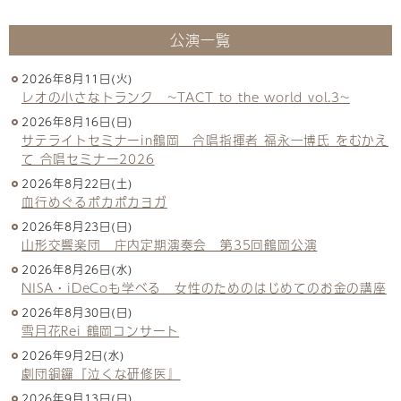
公演一覧
2026年8月11日(火)
レオの小さなトランク ~TACT to the world vol.3~
2026年8月16日(日)
サテライトセミナーin鶴岡 合唱指揮者 福永一博氏 をむかえ
て 合唱セミナー2026
2026年8月22日(土)
血行めぐるポカポカヨガ
2026年8月23日(日)
山形交響楽団 庄内定期演奏会 第35回鶴岡公演
2026年8月26日(水)
NISA・iDeCoも学べる 女性のためのはじめてのお金の講座
2026年8月30日(日)
雪月花Rei 鶴岡コンサート
2026年9月2日(水)
劇団銅鑼『泣くな研修医』
2026年9月13日(日)