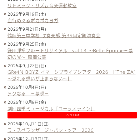
リトミック・リズム音楽運動教室
2026年9月19日(土)
血行めぐるポカポカヨガ
2026年9月21日(月)
鶴岡第三中学校 吹奏楽部 第39回定期演奏会
2026年9月25日(金)
鎌田邦裕フルートリサイタル vol.13 ～Belle Époque－夢
幻の光～ 鶴岡公演
2026年9月27日(日)
GRe4N BOYZ イマーシブライブシアター2026 「“The ZA”
〜溢れる想いが止まらない〜」
2026年10月4日(日)
タクなる －夢現－
2026年10月9日(金)
劇団四季ミュージカル『コーラスライン』
Sold Out
2026年10月11日(日)
ラ・スペランザ ジャパン・ツアー2026
2026年12月13日(日)