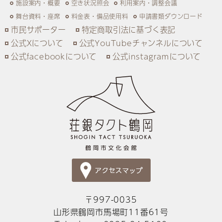
施設案内・概要
空き状況照会
利用案内・調整会議
舞台資料・座席
料金表・備品使用料
申請書類ダウンロード
市民サポーター
特定商取引法に基づく表記
公式Xについて
公式YouTubeチャンネルについて
公式facebookについて
公式instagramについて
〒997-0035
山形県鶴岡市馬場町11番61号