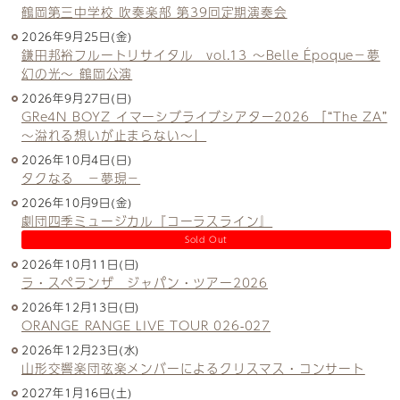
鶴岡第三中学校 吹奏楽部 第39回定期演奏会
2026年9月25日(金)
鎌田邦裕フルートリサイタル vol.13 ～Belle Époque－夢
幻の光～ 鶴岡公演
2026年9月27日(日)
GRe4N BOYZ イマーシブライブシアター2026 「“The ZA”
〜溢れる想いが止まらない〜」
2026年10月4日(日)
タクなる －夢現－
2026年10月9日(金)
劇団四季ミュージカル『コーラスライン』
Sold Out
2026年10月11日(日)
ラ・スペランザ ジャパン・ツアー2026
2026年12月13日(日)
ORANGE RANGE LIVE TOUR 026-027
2026年12月23日(水)
山形交響楽団弦楽メンバーによるクリスマス・コンサート
2027年1月16日(土)