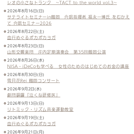
レオの小さなトランク ~TACT to the world vol.3~
2026年8月16日(日)
サテライトセミナーin鶴岡 合唱指揮者 福永一博氏 をむかえ
て 合唱セミナー2026
2026年8月22日(土)
血行めぐるポカポカヨガ
2026年8月23日(日)
山形交響楽団 庄内定期演奏会 第35回鶴岡公演
2026年8月26日(水)
NISA・iDeCoも学べる 女性のためのはじめてのお金の講座
2026年8月30日(日)
雪月花Rei 鶴岡コンサート
2026年9月2日(水)
劇団銅鑼『泣くな研修医』
2026年9月13日(日)
リトミック・リズム音楽運動教室
2026年9月19日(土)
血行めぐるポカポカヨガ
2026年9月21日(月)