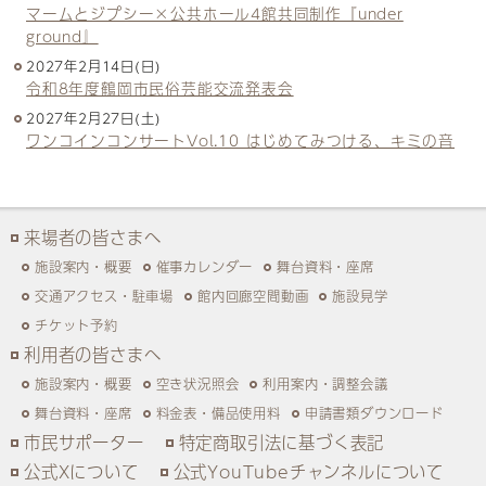
マームとジプシー×公共ホール4館共同制作『under
ground』
2027年2月14日(日)
令和8年度鶴岡市民俗芸能交流発表会
2027年2月27日(土)
ワンコインコンサートVol.10 はじめてみつける、キミの音
来場者の皆さまへ
施設案内・概要
催事カレンダー
舞台資料・座席
交通アクセス・駐車場
館内回廊空間動画
施設見学
チケット予約
利用者の皆さまへ
施設案内・概要
空き状況照会
利用案内・調整会議
舞台資料・座席
料金表・備品使用料
申請書類ダウンロード
市民サポーター
特定商取引法に基づく表記
公式Xについて
公式YouTubeチャンネルについて