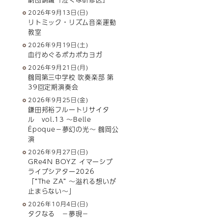
2026年9月13日(日)
リトミック・リズム音楽運動
教室
2026年9月19日(土)
血行めぐるポカポカヨガ
2026年9月21日(月)
鶴岡第三中学校 吹奏楽部 第
39回定期演奏会
2026年9月25日(金)
鎌田邦裕フルートリサイタ
ル vol.13 ～Belle
Époque－夢幻の光～ 鶴岡公
演
2026年9月27日(日)
GRe4N BOYZ イマーシブ
ライブシアター2026
「“The ZA” 〜溢れる想いが
止まらない〜」
2026年10月4日(日)
タクなる －夢現－