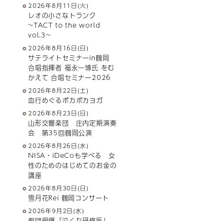
2026年8月11日(火)
レオの小さなトランク
~TACT to the world
vol.3~
2026年8月16日(日)
サテライトセミナーin鶴岡
合唱指揮者 福永一博氏 をむ
かえて 合唱セミナー2026
2026年8月22日(土)
血行めぐるポカポカヨガ
2026年8月23日(日)
山形交響楽団 庄内定期演奏
会 第35回鶴岡公演
2026年8月26日(水)
NISA・iDeCoも学べる 女
性のためのはじめてのお金の
講座
2026年8月30日(日)
雪月花Rei 鶴岡コンサート
2026年9月2日(水)
劇団銅鑼『泣くな研修医』