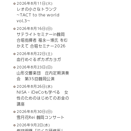
2026年8月11日(火)
レオの小さなトランク
~TACT to the world
vol.3~
2026年8月16日(日)
サテライトセミナーin鶴岡
合唱指揮者 福永一博氏 をむ
かえて 合唱セミナー2026
2026年8月22日(土)
血行めぐるポカポカヨガ
2026年8月23日(日)
山形交響楽団 庄内定期演奏
会 第35回鶴岡公演
2026年8月26日(水)
NISA・iDeCoも学べる 女
性のためのはじめてのお金の
講座
2026年8月30日(日)
雪月花Rei 鶴岡コンサート
2026年9月2日(水)
劇団銅鑼『泣くな研修医』