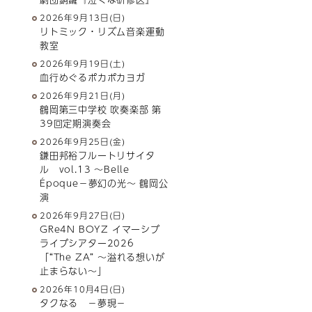
2026年9月13日(日)
リトミック・リズム音楽運動
教室
2026年9月19日(土)
血行めぐるポカポカヨガ
2026年9月21日(月)
鶴岡第三中学校 吹奏楽部 第
39回定期演奏会
2026年9月25日(金)
鎌田邦裕フルートリサイタ
ル vol.13 ～Belle
Époque－夢幻の光～ 鶴岡公
演
2026年9月27日(日)
GRe4N BOYZ イマーシブ
ライブシアター2026
「“The ZA” 〜溢れる想いが
止まらない〜」
2026年10月4日(日)
タクなる －夢現－