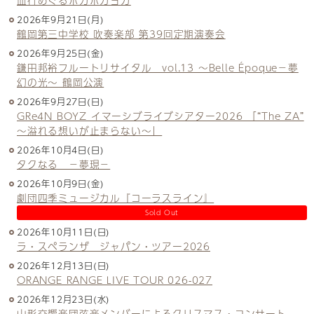
血行めぐるポカポカヨガ
2026年9月21日(月)
鶴岡第三中学校 吹奏楽部 第39回定期演奏会
2026年9月25日(金)
鎌田邦裕フルートリサイタル vol.13 ～Belle Époque－夢
幻の光～ 鶴岡公演
2026年9月27日(日)
GRe4N BOYZ イマーシブライブシアター2026 「“The ZA”
〜溢れる想いが止まらない〜」
2026年10月4日(日)
タクなる －夢現－
2026年10月9日(金)
劇団四季ミュージカル『コーラスライン』
Sold Out
2026年10月11日(日)
ラ・スペランザ ジャパン・ツアー2026
2026年12月13日(日)
ORANGE RANGE LIVE TOUR 026-027
2026年12月23日(水)
山形交響楽団弦楽メンバーによるクリスマス・コンサート