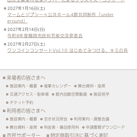
2027年1月16日(土)
マームとジプシー×公共ホール4館共同制作『under
ground』
2027年2月14日(日)
令和8年度鶴岡市民俗芸能交流発表会
2027年2月27日(土)
ワンコインコンサートVol.10 はじめてみつける、キミの音
来場者の皆さまへ
施設案内・概要
催事カレンダー
舞台資料・座席
交通アクセス・駐車場
館内回廊空間動画
施設見学
チケット予約
利用者の皆さまへ
施設案内・概要
空き状況照会
利用案内・調整会議
舞台資料・座席
料金表・備品使用料
申請書類ダウンロード
市民サポーター
特定商取引法に基づく表記