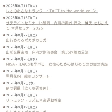
2026年8月11日(火)
レオの小さなトランク ~TACT to the world vol.3~
2026年8月16日(日)
サテライトセミナーin鶴岡 合唱指揮者 福永一博氏 をむかえ
て 合唱セミナー2026
2026年8月22日(土)
血行めぐるポカポカヨガ
2026年8月23日(日)
山形交響楽団 庄内定期演奏会 第35回鶴岡公演
2026年8月26日(水)
NISA・iDeCoも学べる 女性のためのはじめてのお金の講座
2026年8月30日(日)
雪月花Rei 鶴岡コンサート
2026年9月2日(水)
劇団銅鑼『泣くな研修医』
2026年9月13日(日)
リトミック・リズム音楽運動教室
2026年9月19日(土)