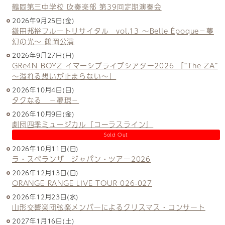
鶴岡第三中学校 吹奏楽部 第39回定期演奏会
2026年9月25日(金)
鎌田邦裕フルートリサイタル vol.13 ～Belle Époque－夢
幻の光～ 鶴岡公演
2026年9月27日(日)
GRe4N BOYZ イマーシブライブシアター2026 「“The ZA”
〜溢れる想いが止まらない〜」
2026年10月4日(日)
タクなる －夢現－
2026年10月9日(金)
劇団四季ミュージカル『コーラスライン』
Sold Out
2026年10月11日(日)
ラ・スペランザ ジャパン・ツアー2026
2026年12月13日(日)
ORANGE RANGE LIVE TOUR 026-027
2026年12月23日(水)
山形交響楽団弦楽メンバーによるクリスマス・コンサート
2027年1月16日(土)