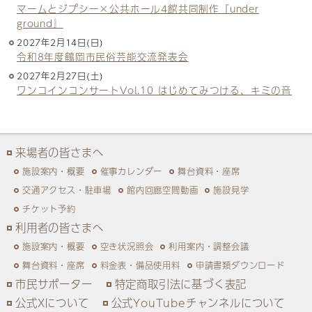
マームとジプシー×公共ホール4館共同制作『under
ground』
2027年2月14日(日)
令和8年度鶴岡市民俗芸能交流発表会
2027年2月27日(土)
ワンコインコンサートVol.10 はじめてみつける、キミの音
来場者の皆さまへ
施設案内・概要
催事カレンダー
舞台資料・座席
交通アクセス・駐車場
館内回廊空間動画
施設見学
チケット予約
利用者の皆さまへ
施設案内・概要
空き状況照会
利用案内・調整会議
舞台資料・座席
料金表・備品使用料
申請書類ダウンロード
市民サポーター
特定商取引法に基づく表記
公式Xについて
公式YouTubeチャンネルについて