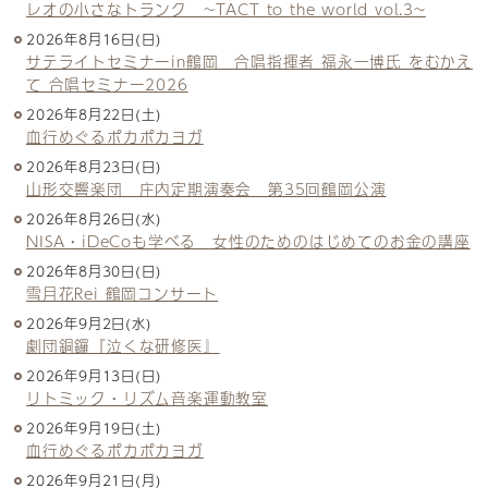
レオの小さなトランク ~TACT to the world vol.3~
2026年8月16日(日)
サテライトセミナーin鶴岡 合唱指揮者 福永一博氏 をむかえ
て 合唱セミナー2026
2026年8月22日(土)
血行めぐるポカポカヨガ
2026年8月23日(日)
山形交響楽団 庄内定期演奏会 第35回鶴岡公演
2026年8月26日(水)
NISA・iDeCoも学べる 女性のためのはじめてのお金の講座
2026年8月30日(日)
雪月花Rei 鶴岡コンサート
2026年9月2日(水)
劇団銅鑼『泣くな研修医』
2026年9月13日(日)
リトミック・リズム音楽運動教室
2026年9月19日(土)
血行めぐるポカポカヨガ
2026年9月21日(月)