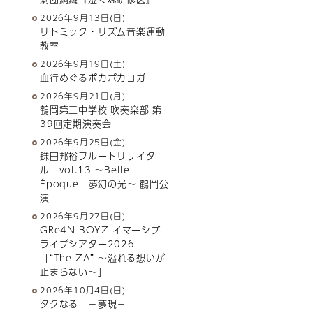
2026年9月13日(日)
リトミック・リズム音楽運動
教室
2026年9月19日(土)
血行めぐるポカポカヨガ
2026年9月21日(月)
鶴岡第三中学校 吹奏楽部 第
39回定期演奏会
2026年9月25日(金)
鎌田邦裕フルートリサイタ
ル vol.13 ～Belle
Époque－夢幻の光～ 鶴岡公
演
2026年9月27日(日)
GRe4N BOYZ イマーシブ
ライブシアター2026
「“The ZA” 〜溢れる想いが
止まらない〜」
2026年10月4日(日)
タクなる －夢現－