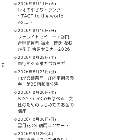
2026年8月11日(火)
レオの小さなトランク
~TACT to the world
vol.3~
2026年8月16日(日)
サテライトセミナーin鶴岡
合唱指揮者 福永一博氏 をむ
かえて 合唱セミナー2026
2026年8月22日(土)
血行めぐるポカポカヨガ
方に
2026年8月23日(日)
山形交響楽団 庄内定期演奏
会 第35回鶴岡公演
2026年8月26日(水)
NISA・iDeCoも学べる 女
性のためのはじめてのお金の
講座
2026年8月30日(日)
雪月花Rei 鶴岡コンサート
2026年9月2日(水)
劇団銅鑼『泣くな研修医』