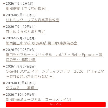
2026年9月2日(水)
劇団銅鑼『泣くな研修医』
2026年9月13日(日)
リトミック・リズム音楽運動教室
2026年9月19日(土)
血行めぐるポカポカヨガ
2026年9月21日(月)
鶴岡第三中学校 吹奏楽部 第39回定期演奏会
2026年9月25日(金)
鎌田邦裕フルートリサイタル vol.13 ～Belle Époque－夢
幻の光～ 鶴岡公演
2026年9月27日(日)
GRe4N BOYZ イマーシブライブシアター2026 「“The ZA”
〜溢れる想いが止まらない〜」
2026年10月4日(日)
タクなる －夢現－
2026年10月9日(金)
劇団四季ミュージカル『コーラスライン』
Sold Out