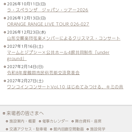
2026年10月11日(日)
ラ・スペランザ ジャパン・ツアー2026
2026年12月13日(日)
ORANGE RANGE LIVE TOUR 026-027
2026年12月23日(水)
山形交響楽団弦楽メンバーによるクリスマス・コンサート
2027年1月16日(土)
マームとジプシー×公共ホール4館共同制作『under
ground』
2027年2月14日(日)
令和8年度鶴岡市民俗芸能交流発表会
2027年2月27日(土)
ワンコインコンサートVol.10 はじめてみつける、キミの音
来場者の皆さまへ
施設案内・概要
催事カレンダー
舞台資料・座席
交通アクセス・駐車場
館内回廊空間動画
施設見学