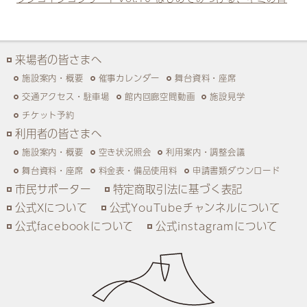
来場者の皆さまへ
施設案内・概要
催事カレンダー
舞台資料・座席
交通アクセス・駐車場
館内回廊空間動画
施設見学
チケット予約
利用者の皆さまへ
施設案内・概要
空き状況照会
利用案内・調整会議
舞台資料・座席
料金表・備品使用料
申請書類ダウンロード
市民サポーター
特定商取引法に基づく表記
公式Xについて
公式YouTubeチャンネルについて
公式facebookについて
公式instagramについて