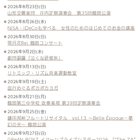
2026年8月23日(日)
山形交響楽団 庄内定期演奏会 第35回鶴岡公演
2026年8月26日(水)
NISA・iDeCoも学べる 女性のためのはじめてのお金の講座
2026年8月30日(日)
雪月花Rei 鶴岡コンサート
2026年9月2日(水)
劇団銅鑼『泣くな研修医』
2026年9月13日(日)
リトミック・リズム音楽運動教室
2026年9月19日(土)
血行めぐるポカポカヨガ
2026年9月21日(月)
鶴岡第三中学校 吹奏楽部 第39回定期演奏会
2026年9月25日(金)
鎌田邦裕フルートリサイタル vol.13 ～Belle Époque－夢
幻の光～ 鶴岡公演
2026年9月27日(日)
GRe4N BOYZ イマーシブライブシアター2026 「“The ZA”