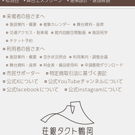
松羽目
舞台上スクリーン
建築設計・建設経過
来場者の皆さまへ
施設案内・概要
催事カレンダー
舞台資料・座席
交通アクセス・駐車場
館内回廊空間動画
施設見学
チケット予約
利用者の皆さまへ
施設案内・概要
空き状況照会
利用案内・調整会議
舞台資料・座席
料金表・備品使用料
申請書類ダウンロード
市民サポーター
特定商取引法に基づく表記
公式Xについて
公式YouTubeチャンネルについて
公式facebookについて
公式instagramについて