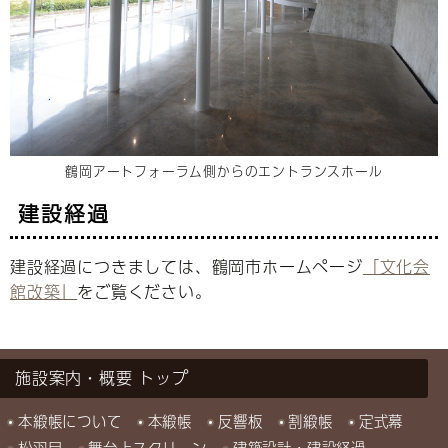
鶴岡アートフォーラム側からのエントランスホール
建設経過
建設経過につきましては、鶴岡市ホームページ
「文化会
館改築」
をご覧ください。
施設案内・概要
本緞帳について
本緞帳
反響板
割緞帳
定式幕