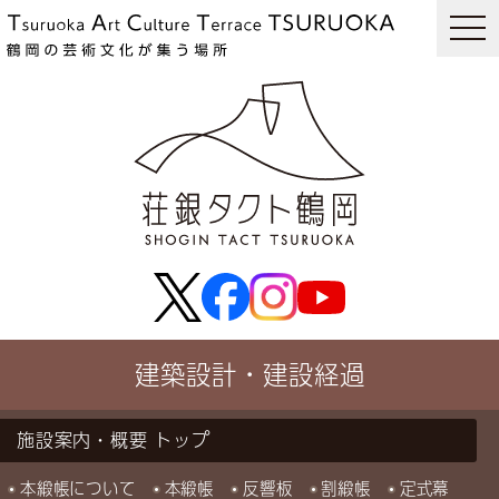
togg
navi
建築設計・建設経過
施設案内・概要
本緞帳について
本緞帳
反響板
割緞帳
定式幕