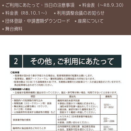
ご利用にあたって・当日の注意事項
料金表（～R8.9.30）
料金表（R8.10.1～）
利用調整会議のお知らせ
団体登録・申請書類ダウンロード
座席について
舞台資料