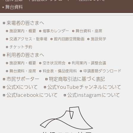
舞台資料
来場者の皆さまへ
施設案内・概要
催事カレンダー
舞台資料・座席
交通アクセス・駐車場
館内回廊空間動画
施設見学
チケット予約
利用者の皆さまへ
施設案内・概要
空き状況照会
利用案内・調整会議
舞台資料・座席
料金表・備品使用料
申請書類ダウンロード
市民サポーター
特定商取引法に基づく表記
公式Xについて
公式YouTubeチャンネルについて
公式facebookについて
公式instagramについて