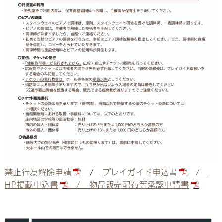
禁止行為解除申請
/
プレイガイド申込書
/
HP掲載申込書
/
物品販売配布等承認申請書