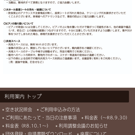
利用案内
空き状況照会
ご利用申込みの方法
ご利用にあたって・当日の注意事項
料金表（～R8.9.30）
料金表（R8.10.1～）
利用調整会議のお知らせ
団体登録・申請書類ダウンロード
座席について